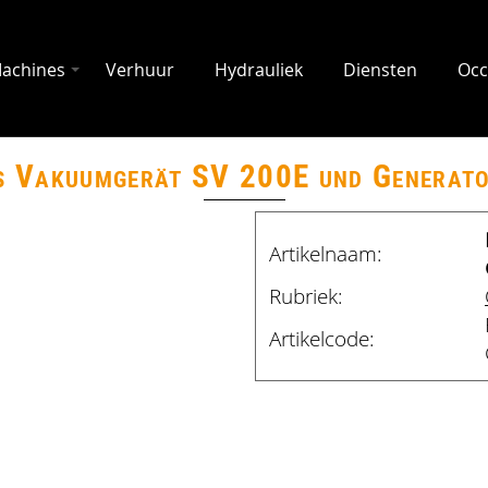
achines
Verhuur
Hydrauliek
Diensten
Occ
s Vakuumgerät SV 200E und Generat
Artikelnaam:
Rubriek:
Artikelcode: