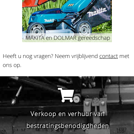
MAKITA en DOLMAR gereedschap
Heeft u nog vragen? Neem vrijblijvend
contact
met
ons op.
Verkoop en verhuur van
bestratingsbenodigdheden