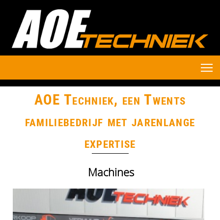
AOE Techniek, een Twents
familiebedrijf met jarenlange
expertise
Machines